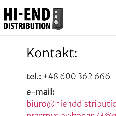
Kontakt:
tel.:
+48 600 362 666
e-mail:
biuro@hienddistributio
przemyslawbanas73@g