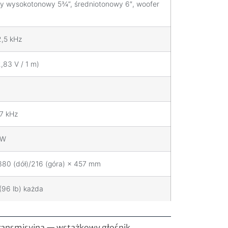
y wysokotonowy 5¾”, średniotonowy 6″, woofer
2,5 kHz
2,83 V / 1 m)
7 kHz
 W
80 (dół)/216 (góra) × 457 mm
(96 lb) każda
transmisyjną — wstążkowy głośnik