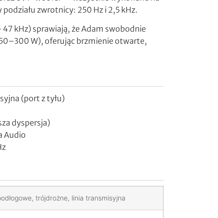
podziału zwrotnicy: 250 Hz i 2,5 kHz.
 – 47 kHz) sprawiają, że Adam swobodnie
50–300 W), oferując brzmienie otwarte,
yjna (port z tyłu)
za dyspersja)
a Audio
Hz
odłogowe, trójdrożne, linia transmisyjna