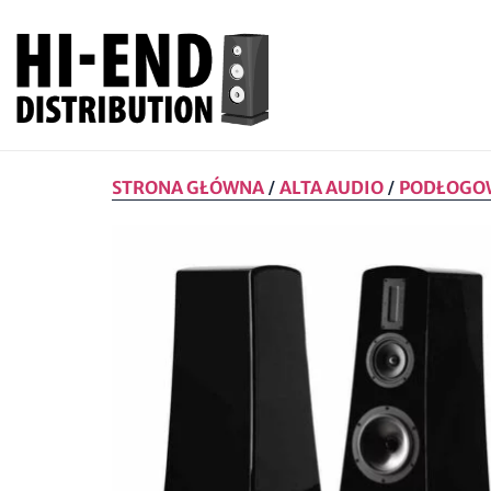
STRONA GŁÓWNA
ALTA AUDIO
PODŁOGO
/
/