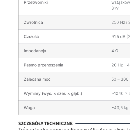
Przetworniki
wstążkow
8¾”
Zwrotnica
250 Hz i 
Czułość
91,5 dB (
Impedancja
4 Ω
Pasmo przenoszenia
20 Hz – 4
Zalecana moc
50 – 300
Wymiary (wys. × szer. × głęb.)
~1040 × 3
Waga
~43,5 kg 
SZCZEGÓŁY TECHNICZNE
Trójdrożne kolumny podłogowe Alta Audio z linią 