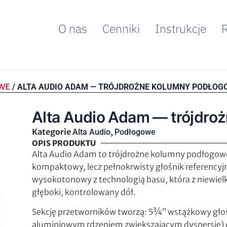
O nas
Cenniki
Instrukcje
WE
/ ALTA AUDIO ADAM — TRÓJDROŻNE KOLUMNY PODŁOG
Alta Audio Adam — trójdro
Kategorie
,
Alta Audio
Podłogowe
OPIS PRODUKTU
Alta Audio Adam to trójdrożne kolumny podłogowe z
kompaktowy, lecz pełnokrwisty głośnik referencyjn
wysokotonowy z technologią basu, która z niewie
głęboki, kontrolowany dół.
Sekcję przetworników tworzą: 5¾” wstążkowy gło
aluminiowym rdzeniem zwiększającym dyspersję)