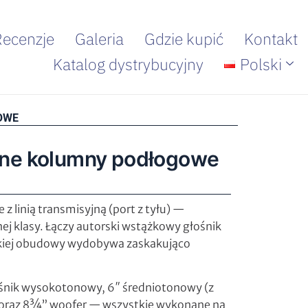
Recenzje
Galeria
Gdzie kupić
Kontakt
Katalog dystrybucyjny
Polski
OWE
żne kolumny podłogowe
 linią transmisyjną (port z tyłu) —
ej klasy. Łączy autorski wstążkowy głośnik
lkiej obudowy wydobywa zaskakująco
śnik wysokotonowy, 6″ średniotonowy (z
 oraz 8¾” woofer — wszystkie wykonane na