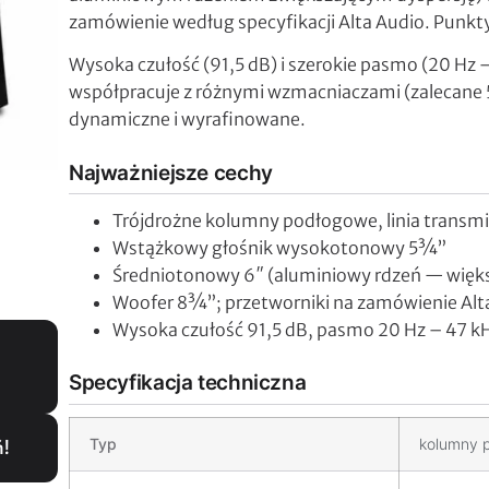
zamówienie według specyfikacji Alta Audio. Punkty 
Wysoka czułość (91,5 dB) i szerokie pasmo (20 Hz
współpracuje z różnymi wzmacniaczami (zalecane 
dynamiczne i wyrafinowane.
Najważniejsze cechy
Trójdrożne kolumny podłogowe, linia transmis
Wstążkowy głośnik wysokotonowy 5¾”
Średniotonowy 6″ (aluminiowy rdzeń — więks
Woofer 8¾”; przetworniki na zamówienie Alt
Wysoka czułość 91,5 dB, pasmo 20 Hz – 47 k
Specyfikacja techniczna
Typ
kolumny p
ń!